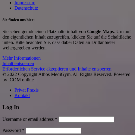
Impressum
Datenschutz
Sie finden uns hier:
Sie sehen gerade einen Platzhalterinhalt von
Google Maps
. Um auf
den eigentlichen Inhalt zuzugreifen, klicken Sie auf die Schaltfläche
unten. Bitte beachten Sie, dass dabei Daten an Drittanbieter
weitergegeben werden.
Mehr Informationen
Inhalt entsperren
Erforderlichen Service akzeptieren und Inhalte entsperren
© 2022 Copyright Athos MediGym. All Rights Reserved. Powered
by iCOM online
Privat Praxis
Kontakt
Log In
Username or email address *
Password *