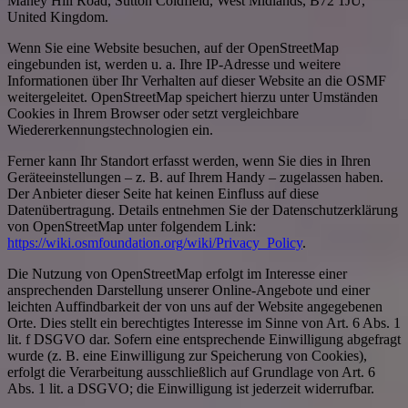
Maney Hill Road, Sutton Coldfield, West Midlands, B72 1JU,
United Kingdom.
Wenn Sie eine Website besuchen, auf der OpenStreetMap
eingebunden ist, werden u. a. Ihre IP-Adresse und weitere
Informationen über Ihr Verhalten auf dieser Website an die OSMF
weitergeleitet. OpenStreetMap speichert hierzu unter Umständen
Cookies in Ihrem Browser oder setzt vergleichbare
Wiedererkennungstechnologien ein.
Ferner kann Ihr Standort erfasst werden, wenn Sie dies in Ihren
Geräteeinstellungen – z. B. auf Ihrem Handy – zugelassen haben.
Der Anbieter dieser Seite hat keinen Einfluss auf diese
Datenübertragung. Details entnehmen Sie der Datenschutzerklärung
von OpenStreetMap unter folgendem Link:
https://wiki.osmfoundation.org/wiki/Privacy_Policy
.
Die Nutzung von OpenStreetMap erfolgt im Interesse einer
ansprechenden Darstellung unserer Online-Angebote und einer
leichten Auffindbarkeit der von uns auf der Website angegebenen
Orte. Dies stellt ein berechtigtes Interesse im Sinne von Art. 6 Abs. 1
lit. f DSGVO dar. Sofern eine entsprechende Einwilligung abgefragt
wurde (z. B. eine Einwilligung zur Speicherung von Cookies),
erfolgt die Verarbeitung ausschließlich auf Grundlage von Art. 6
Abs. 1 lit. a DSGVO; die Einwilligung ist jederzeit widerrufbar.