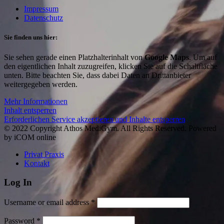
Impressum
Datenschutz
Sie finden uns hier:
Sie sehen gerade einen Platzhalterinhalt von
Google Maps
. Um auf
den eigentlichen Inhalt zuzugreifen, klicken Sie auf die Schaltfläche
unten. Bitte beachten Sie, dass dabei Daten an Drittanbieter
weitergegeben werden.
Mehr Informationen
Inhalt entsperren
Erforderlichen Service akzeptieren und Inhalte entsperren
© 2022 Copyright Athos MediGym. All Rights Reserved. Powered
by iCOM online
Privat Praxis
Kontakt
Log In
Username or email address *
Password *