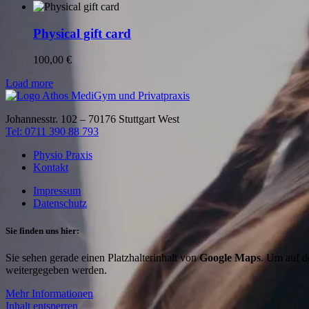
100,00 €
bis
200,00 €
Physical gift card
100,00
€
Load more
Johannesstr. 102 – 70176 Stuttgart West
Tel: 0711 390 88 793
Physio Praxis
Kontakt
Impressum
Datenschutz
Sie finden uns hier:
Sie sehen gerade einen Platzhalterinhalt von
Google Maps
. Um auf de
weitergegeben werden.
Mehr Informationen
Inhalt entsperren