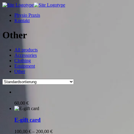
Physio Praxis
Kontakt
Other
All products
Accessories
Clothing
Equipment
Other
60,00
€
E-gift card
Preisspanne:
100,00
€
–
200,00
€